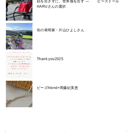
顔を出さずに、世界感を出す ― ビーズドール
HARUさんの選択
街の発明家・片山ひよしさん
Thank you2025
ビーズfriend×周藤紀美恵