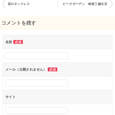
花のネックレス
ビーズガーデン 銀座三越出店
投
稿
コメントを残す
ナ
ビ
名前
必須
ゲ
ー
シ
メール（公開されません）
必須
ョ
ン
サイト