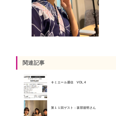
関連記事
キミエール通信 VOL.4
第１１回ゲスト：坂部規明さん