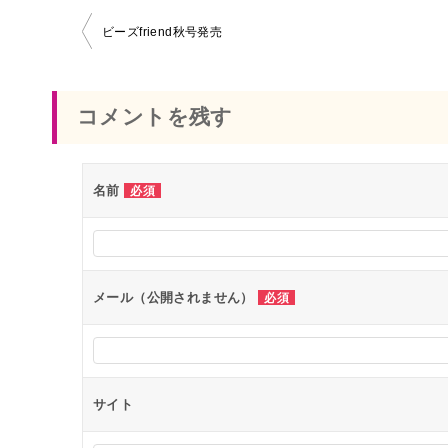
ビーズfriend秋号発売
投
稿
コメントを残す
ナ
ビ
名前
必須
ゲ
ー
シ
ョ
メール（公開されません）
必須
ン
サイト