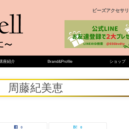
ビーズアクセサリ
講座紹介
Brand&Profile
ショップ
回 周藤紀美恵
0
0