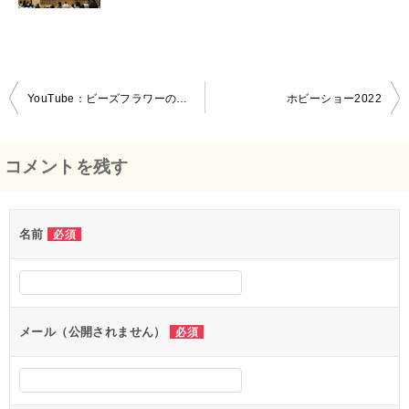
YouTube：ビーズフラワーのペンダントネックレス
ホビーショー2022
投
稿
コメントを残す
ナ
ビ
名前
必須
ゲ
ー
シ
メール（公開されません）
必須
ョ
ン