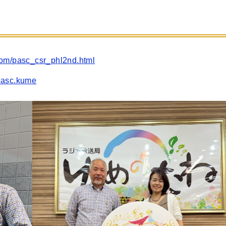
com/pasc_csr_phl2nd.html
pasc.kume