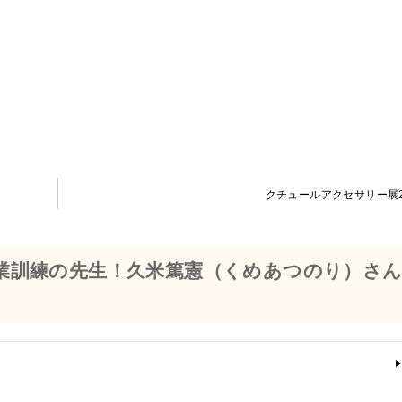
クチュールアクセサリー展2
業訓練の先生！久米篤憲（くめあつのり）さん”