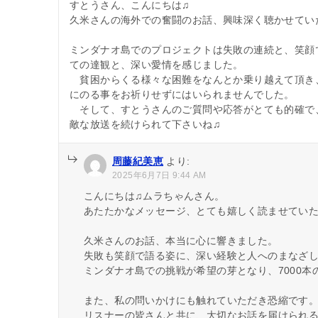
すとうさん、こんにちは♫
ョ
久米さんの海外での奮闘のお話、興味深く聴かせてい
ン
ミンダナオ島でのプロジェクトは失敗の連続と、笑顔
ての達観と、深い愛情を感じました。
貧困からくる様々な困難をなんとか乗り越えて頂き、
にのる事をお祈りせずにはいられませんでした。
そして、すとうさんのご質問や応答がとても的確で、
敵な放送を続けられて下さいね♫
周藤紀美恵
より:
2025年6月7日 9:44 AM
こんにちは♫ムラちゃんさん。
あたたかなメッセージ、とても嬉しく読ませてい
久米さんのお話、本当に心に響きました。
失敗も笑顔で語る姿に、深い経験と人へのまなざ
ミンダナオ島での挑戦が希望の芽となり、7000
また、私の問いかけにも触れていただき恐縮です
リスナーの皆さんと共に、大切なお話を届けられ