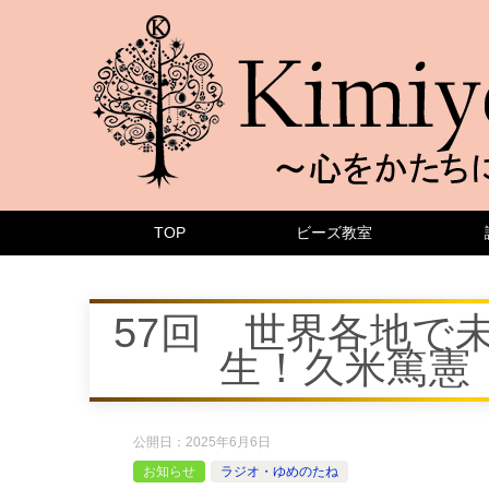
TOP
ビーズ教室
57回 世界各地で
生！久米篤憲
公開日：
2025年6月6日
お知らせ
ラジオ・ゆめのたね