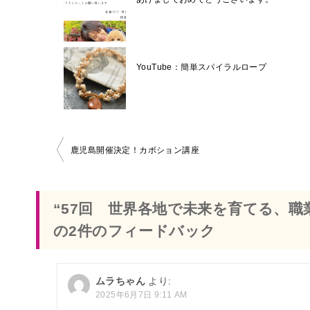
YouTube：簡単スパイラルロープ
鹿児島開催決定！カボション講座
投
稿
“57回 世界各地で未来を育てる、職
ナ
の2件のフィードバック
ビ
ゲ
ムラちゃん
より:
ー
2025年6月7日 9:11 AM
シ