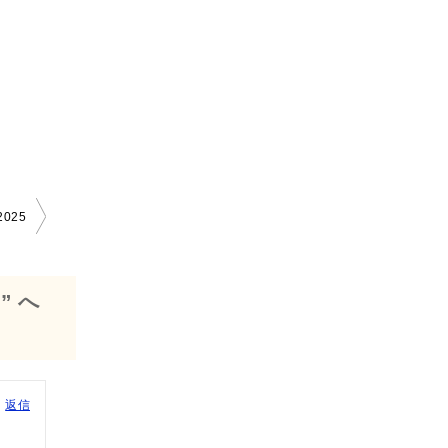
025
 へ
返信