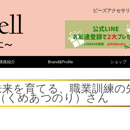
ビーズアクセサリ
講座紹介
Brand&Profile
ショップ
未来を育てる、職業訓練の
（くめあつのり）さん