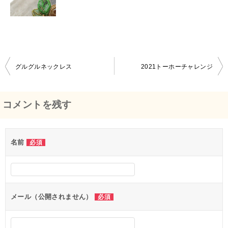
グルグルネックレス
2021トーホーチャレンジ
投
稿
コメントを残す
ナ
ビ
名前
必須
ゲ
ー
シ
メール（公開されません）
必須
ョ
ン