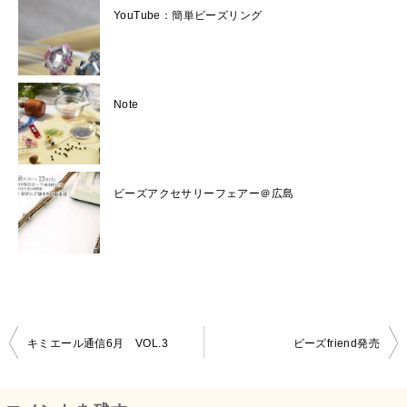
YouTube：簡単ビーズリング
Note
ビーズアクセサリーフェアー＠広島
キミエール通信6月 VOL.3
ビーズfriend発売
投
稿