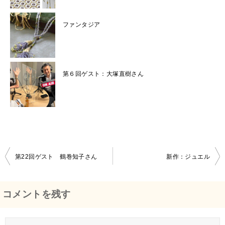
ファンタジア
第６回ゲスト：大塚直樹さん
第22回ゲスト 鶴巻知子さん
新作：ジュエル
投
稿
コメントを残す
ナ
ビ