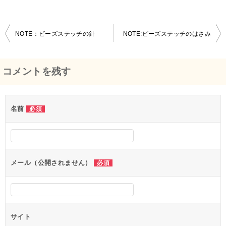
NOTE：ビーズステッチの針
NOTE:ビーズステッチのはさみ
投
稿
コメントを残す
ナ
ビ
名前
必須
ゲ
ー
シ
メール（公開されません）
必須
ョ
ン
サイト