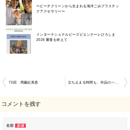
〜ビーチクリーンから生まれる海洋ごみプラスチッ
クアクセサリー〜
インターナショナルビーズビエンナーレひろしま
2026 審査を終えて
73回 周藤紀美恵
立ち止まる時間も、作品の一部。— モチーフビーズ作家・倉上由美子さん —
投
稿
コメントを残す
ナ
ビ
名前
必須