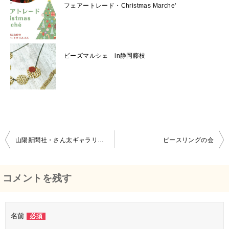
フェアートレード・Christmas Marche'
ビーズマルシェ in静岡藤枝
山陽新聞社・さん太ギャラリー＠岡山
ピースリングの会
投
稿
コメントを残す
ナ
ビ
名前
必須
ゲ