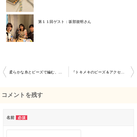
第１１回ゲスト：坂部規明さん
柔らかな糸とビーズで編む、確かな技と人の心
『トキメキのビーズ＆アクセサリー展』
投
稿
コメントを残す
ナ
ビ
名前
必須
ゲ
ー