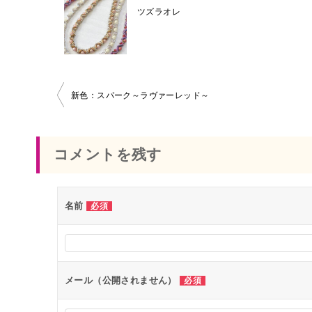
ツズラオレ
新色：スパーク～ラヴァーレッド～
投
稿
コメントを残す
ナ
ビ
名前
必須
ゲ
ー
シ
ョ
メール（公開されません）
必須
ン