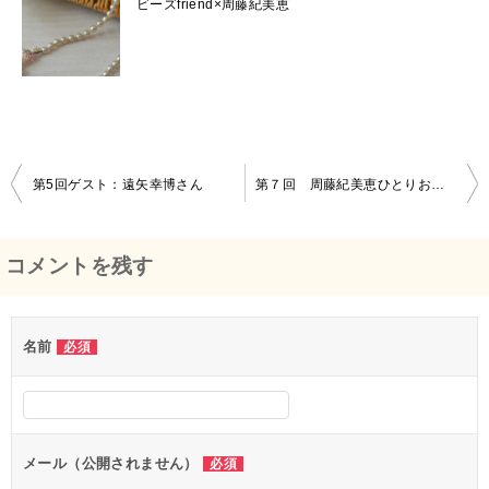
ビーズfriend×周藤紀美恵
第5回ゲスト：遠矢幸博さん
第７回 周藤紀美恵ひとりおしゃべり
投
稿
コメントを残す
ナ
ビ
名前
必須
ゲ
ー
シ
メール（公開されません）
必須
ョ