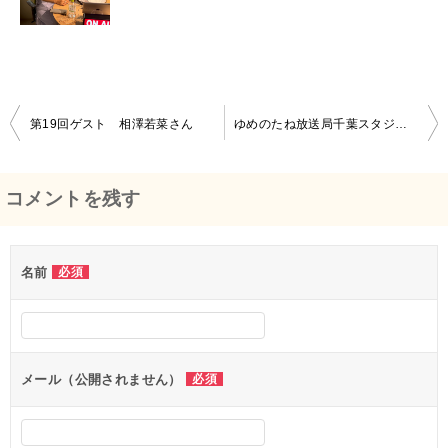
第19回ゲスト 相澤若菜さん
ゆめのたね放送局千葉スタジオfestivalVOL.1
投
稿
コメントを残す
ナ
ビ
名前
必須
ゲ
ー
シ
メール（公開されません）
必須
ョ
ン