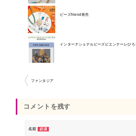
ビーズfriend発売
インターナショナルビーズビエンナーレひろし
ファンタジア
投
稿
コメントを残す
ナ
ビ
名前
必須
ゲ