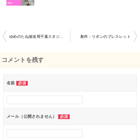
ゆめのたね放送局千葉スタジオfestivalVOL.1
新作：リボンのブレスレット
投
稿
コメントを残す
ナ
ビ
名前
必須
ゲ
ー
シ
メール（公開されません）
必須
ョ
ン