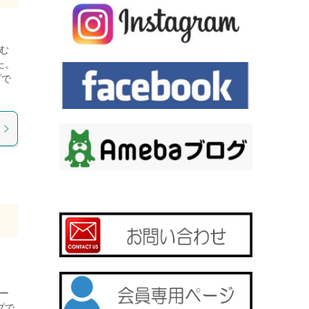
編む
た。
プで
ビー
プで