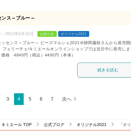
センス～ブルー～
日：
2021年6月15日
お知らせ
オリジナル2021
エッセンス～ブルー～ ビーズマルシェ2021＠静岡藤枝さんから発売開
。 フェリーチェ/キミエールオンラインショップでは近日中に発売しま
価格 4840円（税込）4400円（本体）
続きを読む
3
4
5
6
7
次へ
 キミエール
TOP
公式ブログ
オリジナル2021
「オリ