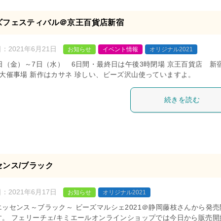
ズフェスティバル＠京王百貨店新宿
日：
2021年6月21日
お知らせ
イベント情報
オリジナル2021
2日（金）～7日（水） 6日間・最終日は午後3時閉場 京王百貨店 新
 大催事場 新作はカサネ 珍しい、ビーズ沢山使っていますよ。
続きを読む
センス/ブラック
日：
2021年6月17日
お知らせ
オリジナル2021
エッセンス～ブラック～ ビーズマルシェ2021＠静岡藤枝さんから発売
す。 フェリーチェ/キミエールオンラインショップでは今日から販売開