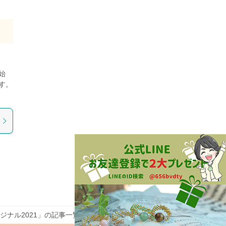
始
す。
ジナル2021」の記事一覧（4 / 7ページ）