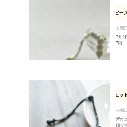
ビー
公開
7月
7階
エッ
公開
新作
始で