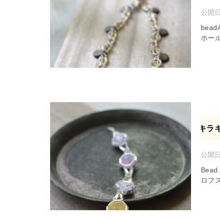
公開
bea
ホー
キラ
公開
Bea
ロフ