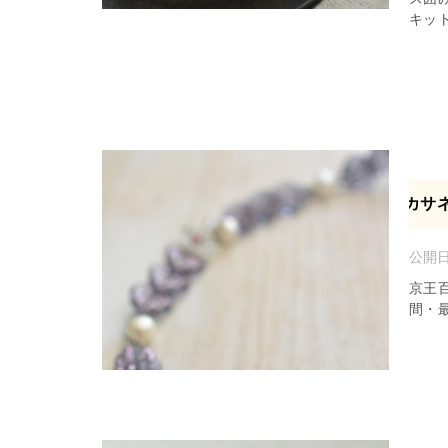
キッ
カサ
公開
京王
間・