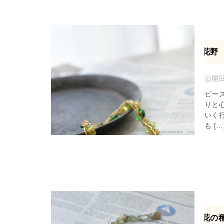
花野
公開
ビー
りと
いく
も […
花の